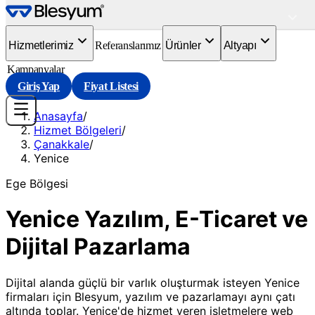
Hizmetlerimiz
Referanslarımız
Ürünler
Altyapı
Kampanyalar
Giriş Yap
Fiyat Listesi
Anasayfa
/
Hizmet Bölgeleri
/
Çanakkale
/
Yenice
Ege
Bölgesi
Yenice Yazılım, E-Ticaret ve
Dijital Pazarlama
Dijital alanda güçlü bir varlık oluşturmak isteyen Yenice
firmaları için Blesyum, yazılım ve pazarlamayı aynı çatı
altında toplar. Yenice'de hizmet veren işletmelere web