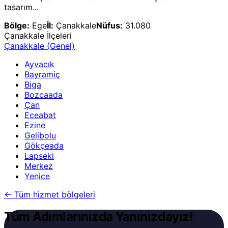
tasarım...
Bölge:
Ege
İl:
Çanakkale
Nüfus:
31.080
Çanakkale
İlçeleri
Çanakkale
(Genel)
Ayvacık
Bayramiç
Biga
Bozcaada
Çan
Eceabat
Ezine
Gelibolu
Gökçeada
Lapseki
Merkez
Yenice
←
Tüm hizmet bölgeleri
Tüm Adımlarınızda Yanınızdayız!