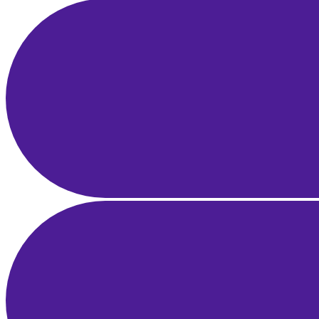
E-Posta Pazarlama Otomasyonu ve Segmentasyon: Gelir Üreten
Akışlar
1 Nis 2025
22 dk okuma
Influencer Pazarlama Rehberi: Markalar için Strateji, Keşif ve ROI
Ölçümü
28 Mar 2025
23 dk okuma
İşletme Fikrini Doğrulama Rehberi: Pazar Araştırması, MVP ve
Erken Geri Bildirim
25 Mar 2025
22 dk okuma
Yerel SEO Rehberi: Google Haritalar ve Google İşletme Profili ile
Bölgesel Liderlik