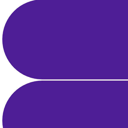
E-Posta Pazarlama Otomasyonu ve Segmentasyon: Gelir Üreten
Akışlar
1 Nis 2025
22 dk okuma
Influencer Pazarlama Rehberi: Markalar için Strateji, Keşif ve ROI
Ölçümü
28 Mar 2025
23 dk okuma
İşletme Fikrini Doğrulama Rehberi: Pazar Araştırması, MVP ve
Erken Geri Bildirim
25 Mar 2025
22 dk okuma
Yerel SEO Rehberi: Google Haritalar ve Google İşletme Profili ile
Bölgesel Liderlik