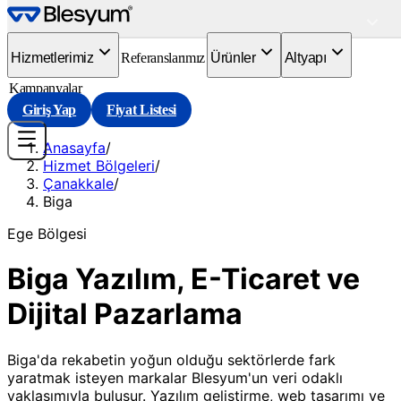
Hizmetlerimiz
Referanslarımız
Ürünler
Altyapı
Kampanyalar
Giriş Yap
Fiyat Listesi
Anasayfa
/
Hizmet Bölgeleri
/
Çanakkale
/
Biga
Ege
Bölgesi
Biga Yazılım, E-Ticaret ve
Dijital Pazarlama
Biga'da rekabetin yoğun olduğu sektörlerde fark
yaratmak isteyen markalar Blesyum'un veri odaklı
yaklaşımıyla buluşur. Yazılım geliştirme, web tasarımı ve