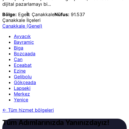
dijital pazarlamayı bi...
Bölge:
Ege
İl:
Çanakkale
Nüfus:
91.537
Çanakkale
İlçeleri
Çanakkale
(Genel)
Ayvacık
Bayramiç
Biga
Bozcaada
Çan
Eceabat
Ezine
Gelibolu
Gökçeada
Lapseki
Merkez
Yenice
←
Tüm hizmet bölgeleri
Tüm Adımlarınızda Yanınızdayız!