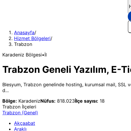
Anasayfa
/
Hizmet Bölgeleri
/
Trabzon
Karadeniz
Bölgesi
•
İl
Trabzon Geneli Yazılım, E-Ti
Blesyum, Trabzon genelinde hosting, kurumsal mail, SSL ve 
d...
Bölge:
Karadeniz
Nüfus:
818.023
İlçe sayısı:
18
Trabzon
İlçeleri
Trabzon
(Genel)
Akçaabat
Araklı