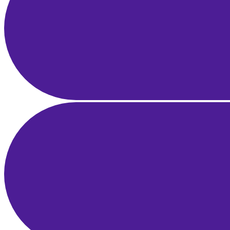
Influencer Pazarlama Rehberi: Markalar için Strateji, Keşif ve ROI 
28 Mar 2025
23 dk okuma
İşletme Fikrini Doğrulama Rehberi: Pazar Araştırması, MVP ve Erken
25 Mar 2025
22 dk okuma
Yerel SEO Rehberi: Google Haritalar ve Google İşletme Profili ile Bö
21 Mar 2025
21 dk okuma