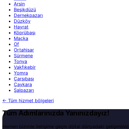
Arsin
Beşikdüzü
Dernekpazarı
Düzköy
Hayrat
Köprübaşı
Maçka
Of
Ortahisar
Sürmene
Tonya
Vakfıkebir
Yomra
Çarşıbaşı
Çaykara
Şalpazarı
←
Tüm hizmet bölgeleri
Tüm Adımlarınızda Yanınızdayız!
Hemen bizimle iletişime geçin dijital dünyadaki gelişiminiz