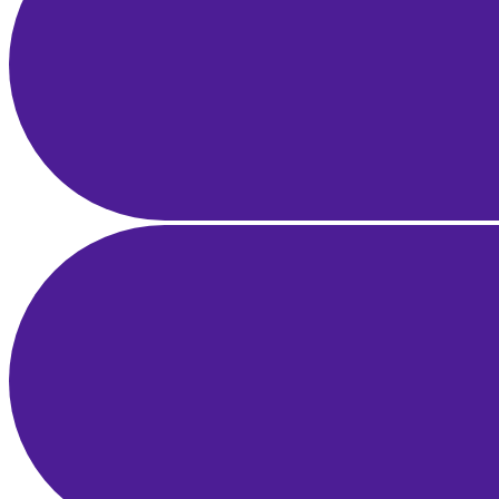
1 Nis 2025
22 dk okuma
Influencer Pazarlama Rehberi: Markalar için Strateji, Keşif ve ROI
Ölçümü
28 Mar 2025
23 dk okuma
İşletme Fikrini Doğrulama Rehberi: Pazar Araştırması, MVP ve
Erken Geri Bildirim
25 Mar 2025
22 dk okuma
Yerel SEO Rehberi: Google Haritalar ve Google İşletme Profili ile
Bölgesel Liderlik
21 Mar 2025
21 dk okuma