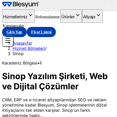
Hizmetlerimiz
Referanslarımız
Ürünler
Altyapı
Kampanyalar
Giriş Yap
Fiyat Listesi
Anasayfa
/
Hizmet Bölgeleri
/
Sinop
Karadeniz
Bölgesi
•
İl
Sinop Yazılım Şirketi, Web
ve Dijital Çözümler
CRM, ERP ve e-ticaret altyapılarından SEO ve reklam
yönetimine kadar Blesyum, Sinop işletmelerinin dijital
ihtiyaçlarını tek elden karşılar. Sinop'un farklı
sektörlerinde faaliy...