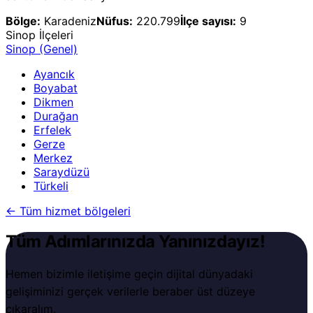
Bölge:
Karadeniz
Nüfus:
220.799
İlçe sayısı:
9
Sinop
İlçeleri
Sinop
(Genel)
Ayancık
Boyabat
Dikmen
Durağan
Erfelek
Gerze
Merkez
Saraydüzü
Türkeli
←
Tüm hizmet bölgeleri
Tüm Adımlarınızda Yanınızdayız!
Hemen bizimle iletişime geçin dijital dünyadaki
gelişiminizi gerçek verilerle beraber üst düzeye
çıkaralım.