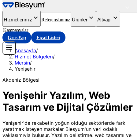
Hizmetlerimiz
Referanslarımız
Ürünler
Altyapı
Kampanyalar
Giriş Yap
Fiyat Listesi
Anasayfa
/
Hizmet Bölgeleri
/
Mersin
/
Yenişehir
Akdeniz
Bölgesi
Yenişehir Yazılım, Web
Tasarım ve Dijital Çözümler
Yenişehir'de rekabetin yoğun olduğu sektörlerde fark
yaratmak isteyen markalar Blesyum'un veri odaklı
yaklaşımıyla buluşur. Yazılım geliştirme, web tasarımı ve