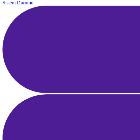
Sistem Durumu
Hizmet Bölgeleri
E-Posta Pazarlama Otomasyonu ve Segmentasyon: Gelir Üreten
Akışlar
1 Nis 2025
22 dk okuma
Influencer Pazarlama Rehberi: Markalar için Strateji, Keşif ve ROI
Ölçümü
28 Mar 2025
23 dk okuma
İşletme Fikrini Doğrulama Rehberi: Pazar Araştırması, MVP ve
Erken Geri Bildirim
25 Mar 2025
22 dk okuma
Yerel SEO Rehberi: Google Haritalar ve Google İşletme Profili ile
Bölgesel Liderlik