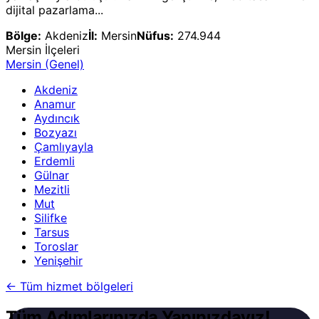
dijital pazarlama...
Bölge:
Akdeniz
İl:
Mersin
Nüfus:
274.944
Mersin
İlçeleri
Mersin
(Genel)
Akdeniz
Anamur
Aydıncık
Bozyazı
Çamlıyayla
Erdemli
Gülnar
Mezitli
Mut
Silifke
Tarsus
Toroslar
Yenişehir
←
Tüm hizmet bölgeleri
Tüm Adımlarınızda Yanınızdayız!