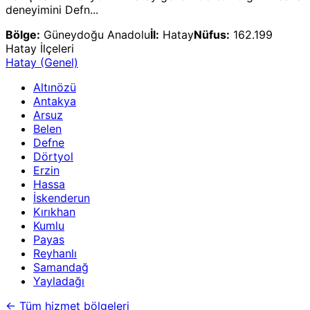
deneyimini Defn...
Bölge:
Güneydoğu Anadolu
İl:
Hatay
Nüfus:
162.199
Hatay
İlçeleri
Hatay
(Genel)
Altınözü
Antakya
Arsuz
Belen
Defne
Dörtyol
Erzin
Hassa
İskenderun
Kırıkhan
Kumlu
Payas
Reyhanlı
Samandağ
Yayladağı
←
Tüm hizmet bölgeleri