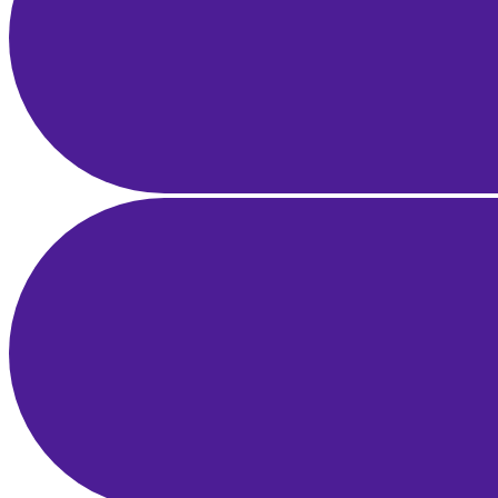
Yerel SEO Rehberi: Google Haritalar ve Google İşletme Profili ile
Bölgesel Liderlik
21 Mar 2025
21 dk okuma