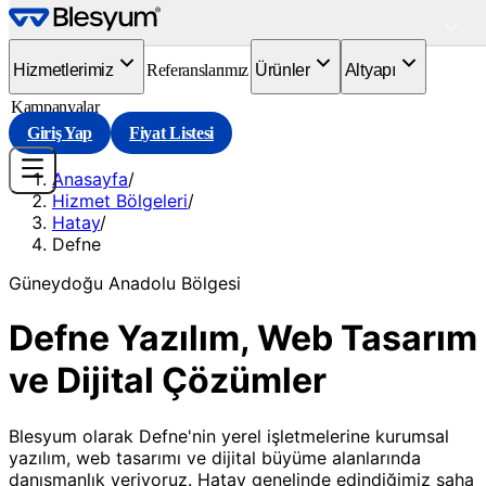
Hizmetlerimiz
Referanslarımız
Ürünler
Altyapı
Kampanyalar
Giriş Yap
Fiyat Listesi
Anasayfa
/
Hizmet Bölgeleri
/
Hatay
/
Defne
Güneydoğu Anadolu
Bölgesi
Defne Yazılım, Web Tasarım
ve Dijital Çözümler
Blesyum olarak Defne'nin yerel işletmelerine kurumsal
yazılım, web tasarımı ve dijital büyüme alanlarında
danışmanlık veriyoruz. Hatay genelinde edindiğimiz saha