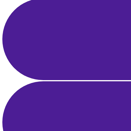
Erken Geri Bildirim
25 Mar 2025
22 dk okuma
Yerel SEO Rehberi: Google Haritalar ve Google İşletme Profili ile
Bölgesel Liderlik
21 Mar 2025
21 dk okuma