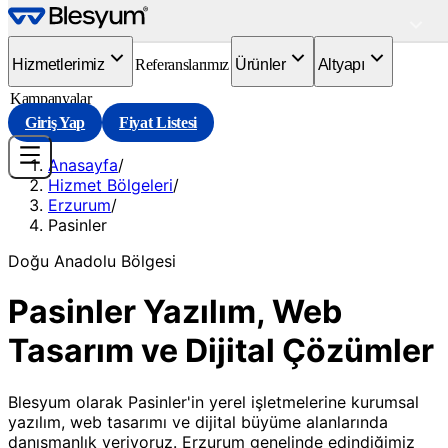
Hizmetlerimiz
Referanslarımız
Ürünler
Altyapı
Kampanyalar
Giriş Yap
Fiyat Listesi
Anasayfa
/
Hizmet Bölgeleri
/
Erzurum
/
Pasinler
Doğu Anadolu
Bölgesi
Pasinler Yazılım, Web
Tasarım ve Dijital Çözümler
Blesyum olarak Pasinler'in yerel işletmelerine kurumsal
yazılım, web tasarımı ve dijital büyüme alanlarında
danışmanlık veriyoruz. Erzurum genelinde edindiğimiz