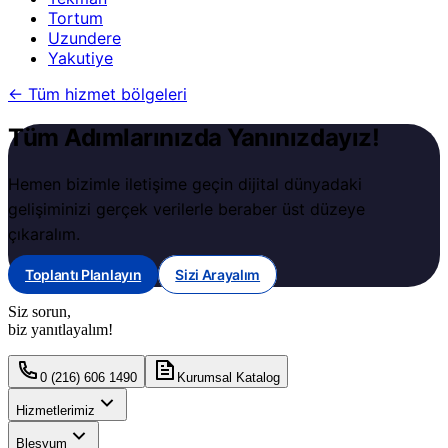
Tortum
Uzundere
Yakutiye
←
Tüm hizmet bölgeleri
Tüm Adımlarınızda Yanınızdayız!
Hemen bizimle iletişime geçin dijital dünyadaki
gelişiminizi gerçek verilerle beraber üst düzeye
çıkaralım.
Toplantı Planlayın
Sizi Arayalım
Siz sorun,
biz yanıtlayalım!
0 (216) 606 1490
Kurumsal Katalog
Hizmetlerimiz
Blesyum
Mobil Uygulama Geliştirme