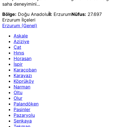
saha deneyimini...
Bölge:
Doğu Anadolu
İl:
Erzurum
Nüfus:
27.697
Erzurum
İlçeleri
Erzurum
(Genel)
Aşkale
Aziziye
Çat
Hınıs
Horasan
İspir
Karaçoban
Karayazı
Köprüköy
Narman
Oltu
Olur
Palandöken
Pasinler
Pazaryolu
Şenkaya
Tekman