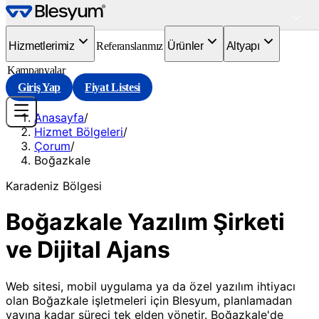
Hizmetlerimiz
Referanslarımız
Ürünler
Altyapı
Kampanyalar
Giriş Yap
Fiyat Listesi
Anasayfa
/
Hizmet Bölgeleri
/
Çorum
/
Boğazkale
Karadeniz
Bölgesi
Boğazkale Yazılım Şirketi
ve Dijital Ajans
Web sitesi, mobil uygulama ya da özel yazılım ihtiyacı
olan Boğazkale işletmeleri için Blesyum, planlamadan
yayına kadar süreci tek elden yönetir. Boğazkale'de