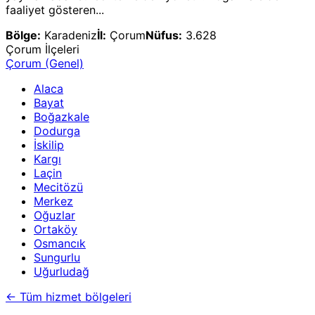
faaliyet gösteren...
Bölge:
Karadeniz
İl:
Çorum
Nüfus:
3.628
Çorum
İlçeleri
Çorum
(Genel)
Alaca
Bayat
Boğazkale
Dodurga
İskilip
Kargı
Laçin
Mecitözü
Merkez
Oğuzlar
Ortaköy
Osmancık
Sungurlu
Uğurludağ
←
Tüm hizmet bölgeleri