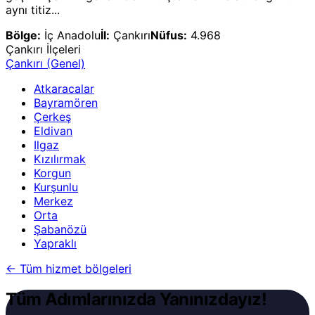
aynı titiz...
Bölge:
İç Anadolu
İl:
Çankırı
Nüfus:
4.968
Çankırı
İlçeleri
Çankırı
(Genel)
Atkaracalar
Bayramören
Çerkeş
Eldivan
Ilgaz
Kızılırmak
Korgun
Kurşunlu
Merkez
Orta
Şabanözü
Yapraklı
←
Tüm hizmet bölgeleri
Tüm Adımlarınızda Yanınızdayız!