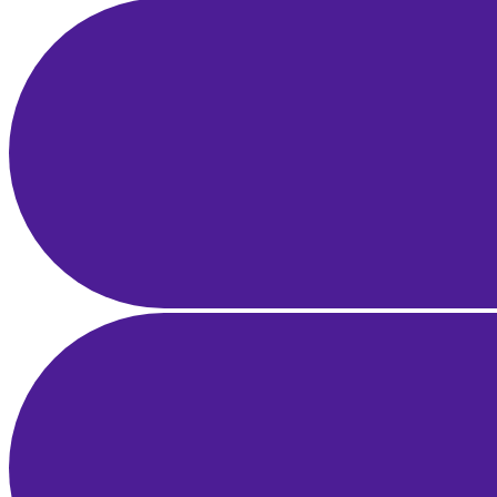
E-Posta Pazarlama Otomasyonu ve Segmentasyon: Gelir Üreten
Akışlar
1 Nis 2025
22 dk okuma
Influencer Pazarlama Rehberi: Markalar için Strateji, Keşif ve ROI
Ölçümü
28 Mar 2025
23 dk okuma
İşletme Fikrini Doğrulama Rehberi: Pazar Araştırması, MVP ve
Erken Geri Bildirim
25 Mar 2025
22 dk okuma
Yerel SEO Rehberi: Google Haritalar ve Google İşletme Profili ile
Bölgesel Liderlik