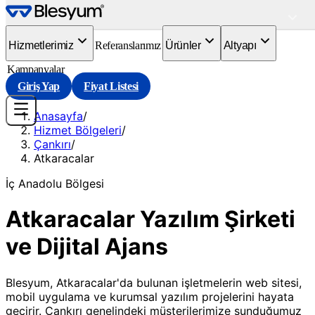
Hizmetlerimiz
Referanslarımız
Ürünler
Altyapı
Kampanyalar
Giriş Yap
Fiyat Listesi
Anasayfa
/
Hizmet Bölgeleri
/
Çankırı
/
Atkaracalar
İç Anadolu
Bölgesi
Atkaracalar Yazılım Şirketi
ve Dijital Ajans
Blesyum, Atkaracalar'da bulunan işletmelerin web sitesi,
mobil uygulama ve kurumsal yazılım projelerini hayata
geçirir. Çankırı genelindeki müşterilerimize sunduğumuz