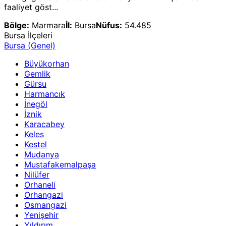
faaliyet göst...
Bölge:
Marmara
İl:
Bursa
Nüfus:
54.485
Bursa
İlçeleri
Bursa
(Genel)
Büyükorhan
Gemlik
Gürsu
Harmancık
İnegöl
İznik
Karacabey
Keles
Kestel
Mudanya
Mustafakemalpaşa
Nilüfer
Orhaneli
Orhangazi
Osmangazi
Yenişehir
Yıldırım