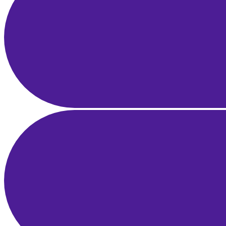
Yerel SEO Rehberi: Google Haritalar ve Google İşletme Profili ile
Bölgesel Liderlik
21 Mar 2025
21 dk okuma