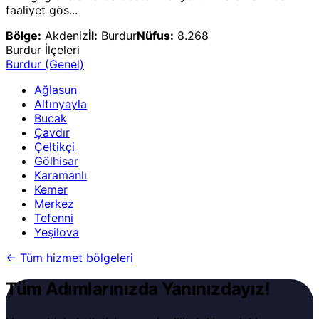
faaliyet gös...
Bölge:
Akdeniz
İl:
Burdur
Nüfus:
8.268
Burdur
İlçeleri
Burdur
(Genel)
Ağlasun
Altınyayla
Bucak
Çavdır
Çeltikçi
Gölhisar
Karamanlı
Kemer
Merkez
Tefenni
Yeşilova
←
Tüm hizmet bölgeleri
Tüm Adımlarınızda Yanınızdayız!