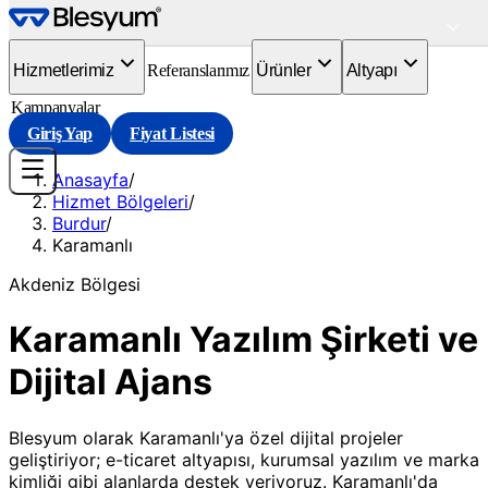
Hizmetlerimiz
Referanslarımız
Ürünler
Altyapı
Kampanyalar
Giriş Yap
Fiyat Listesi
Anasayfa
/
Hizmet Bölgeleri
/
Burdur
/
Karamanlı
Akdeniz
Bölgesi
Karamanlı Yazılım Şirketi ve
Dijital Ajans
Blesyum olarak Karamanlı'ya özel dijital projeler
geliştiriyor; e-ticaret altyapısı, kurumsal yazılım ve marka
kimliği gibi alanlarda destek veriyoruz. Karamanlı'da