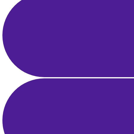
E-Posta Pazarlama Otomasyonu ve Segmentasyon: Gelir Üreten
Akışlar
1 Nis 2025
22 dk okuma
Influencer Pazarlama Rehberi: Markalar için Strateji, Keşif ve ROI
Ölçümü
28 Mar 2025
23 dk okuma
İşletme Fikrini Doğrulama Rehberi: Pazar Araştırması, MVP ve
Erken Geri Bildirim
25 Mar 2025
22 dk okuma
Yerel SEO Rehberi: Google Haritalar ve Google İşletme Profili ile
Bölgesel Liderlik
21 Mar 2025
21 dk okuma