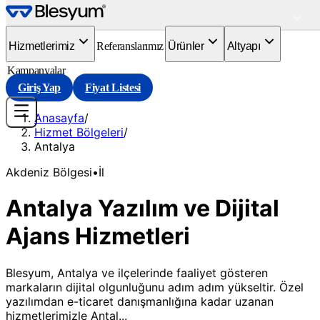
Hizmetlerimiz
Referanslarımız
Ürünler
Altyapı
Kampanyalar
Giriş Yap
Fiyat Listesi
Anasayfa
/
Hizmet Bölgeleri
/
Antalya
Akdeniz
Bölgesi
•
İl
Antalya Yazılım ve Dijital
Ajans Hizmetleri
Blesyum, Antalya ve ilçelerinde faaliyet gösteren
markaların dijital olgunluğunu adım adım yükseltir. Özel
yazılımdan e-ticaret danışmanlığına kadar uzanan
hizmetlerimizle Antal...