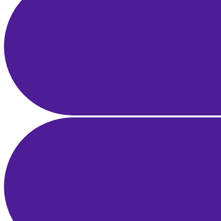
25 Mar 2025
22 dk okuma
Yerel SEO Rehberi: Google Haritalar ve Google İşletme Profili ile
Bölgesel Liderlik
21 Mar 2025
21 dk okuma