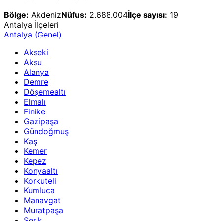
Bölge:
Akdeniz
Nüfus:
2.688.004
İlçe sayısı:
19
Antalya
İlçeleri
Antalya
(Genel)
Akseki
Aksu
Alanya
Demre
Döşemealtı
Elmalı
Finike
Gazipaşa
Gündoğmuş
Kaş
Kemer
Kepez
Konyaaltı
Korkuteli
Kumluca
Manavgat
Muratpaşa
Serik